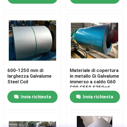
Visita alla fabbrica
Controllo della qualità
Contattaci
Notizie
600-1250 mm di
Materiale di copertura
larghezza Galvalume
in metallo Gi Galvalume
Steel Coil
immerso a caldo G60
G90 G550 S350gd
Casi
ASTM A653 Z275
Invia richiesta
Invia richiesta
bobine rivestite di
zinco Dx51d Dx52D
Chiedi un preventivo
Dx54D
Bobina in acciaio con rivestimento colorato