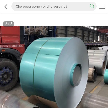
2
/
5