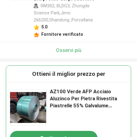
RM302, BLDG3, Zhongde
Science Park,Jimo
266200,Shandong ,Porcellana
5.0
Fornitore verificato
Osservi più
Ottieni il miglior prezzo per
AZ100 Verde AFP Acciaio
Aluzinco Per Pietra Rivestita
Piastrelle 55% Galvalume
Acciaio bobina foglio DX51D