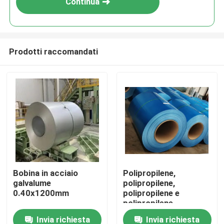
Continua
Prodotti raccomandati
Casa.
Bobina in acciaio
Polipropilene,
galvalume
polipropilene,
Prodotti
0.40x1200mm
polipropilene e
polipropilene
Invia richiesta
Invia richiesta
Su di noi