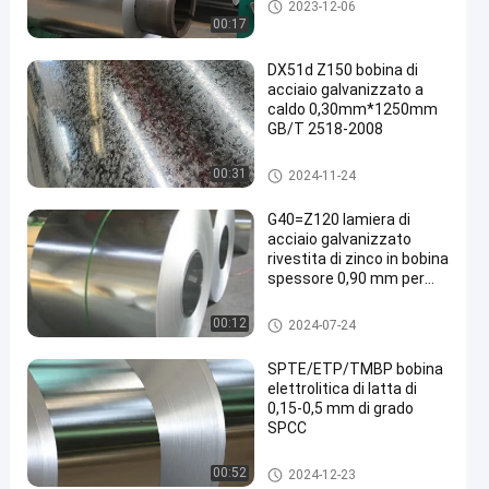
di acciaio galvanizzato
2023-12-06
00:17
DX51d Z150 bobina di
acciaio galvanizzato a
caldo 0,30mm*1250mm
GB/T 2518-2008
di acciaio galvanizzato
00:31
2024-11-24
G40=Z120 lamiera di
acciaio galvanizzato
rivestita di zinco in bobina
spessore 0,90 mm per
pavimenti di terrazzo
di acciaio galvanizzato
00:12
2024-07-24
SPTE/ETP/TMBP bobina
elettrolitica di latta di
0,15-0,5 mm di grado
SPCC
Bobina elettrolitica della latta
00:52
2024-12-23