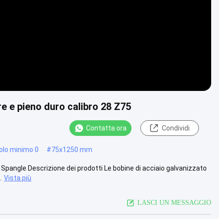
re e pieno duro calibro 28 Z75
Contatta ora
Condividi
olo minimo 0
#
75x1250 mm
r Spangle Descrizione dei prodotti Le bobine di acciaio galvanizzato
.
Vista più
LASCI UN MESSAGGIO