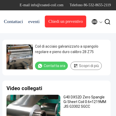
E-mail info@coated-coil.com
Telefono 86-532-8655-2119


Contattaci
eventi
Chiedi un preventivo
Coil di acciaio galvanizzato a spangolo
regolare e pieno duro calibro 28 Z75
Contatta ora
Scopri di più
Video collegati
G40 DX52D Zero Spangle
Gi Sheet Coil 0.6×1219MM
JIS G3302 SGCC