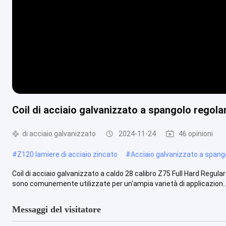
Coil di acciaio galvanizzato a spangolo regola
di acciaio galvanizzato
2024-11-24
46 opinioni
#
Z120 lamiere di acciaio zincato
#
Acciaio galvanizzato a spang
Coil di acciaio galvanizzato a caldo 28 calibro Z75 Full Hard Regula
sono comunemente utilizzate per un'ampia varietà di applicazion..
Messaggi del visitatore